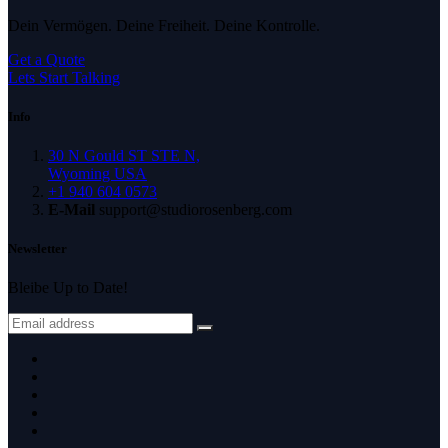
Dein Vermögen. Deine Freiheit. Deine Kontrolle.
Get a Quote
Lets Start Talking
Info
30 N Gould ST STE N,
Wyoming USA
+1 940 604 0573
E-Mail
support@studiorosenberg.com
Newsletter
Bleibe Up to Date!