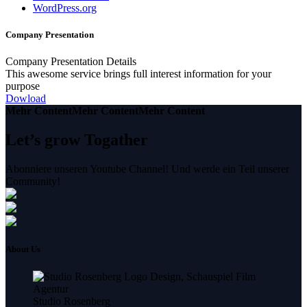
WordPress.org
Company Presentation
Company Presentation Details
This awesome service brings full interest information for your
purpose
Dowload
Mehr Content
Mehr Content
Mehr Content
Let’s grow Togather
Abonniere unseren Youtube Channel! Und werde ein Teil unserer
Community!
About Us
Studio Rosenberg