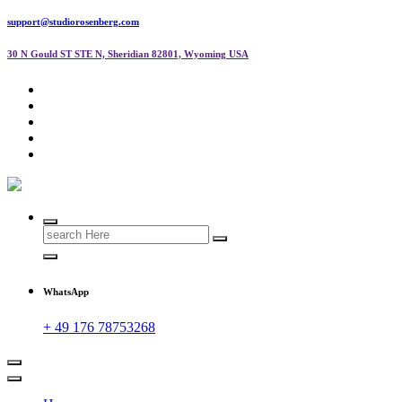
support@studiorosenberg.com
30 N Gould ST STE N, Sheridian 82801, Wyoming USA
Search
for:
WhatsApp
+ 49 176 78753268