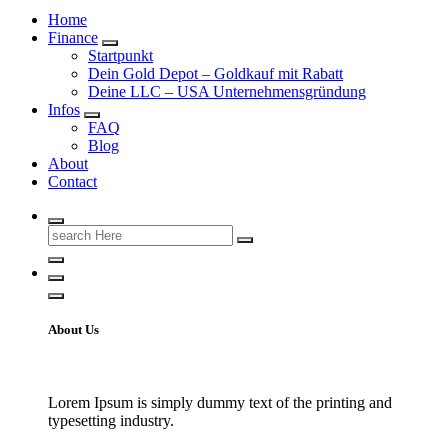
Home
Finance
Startpunkt
Dein Gold Depot – Goldkauf mit Rabatt
Deine LLC – USA Unternehmensgründung
Infos
FAQ
Blog
About
Contact
Search
for:
About Us
Lorem Ipsum is simply dummy text of the printing and
typesetting industry.