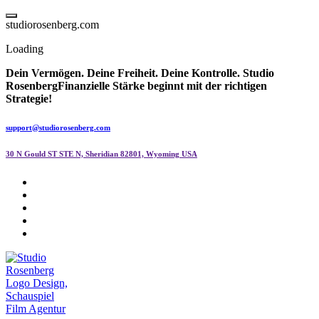
Skip
to
s
t
u
d
i
o
r
o
s
e
n
b
e
r
g
.
c
o
m
content
Loading
Dein Vermögen. Deine Freiheit. Deine Kontrolle.
Studio
Rosenberg
Finanzielle Stärke beginnt mit der richtigen
Strategie!
support@studiorosenberg.com
30 N Gould ST STE N, Sheridian 82801, Wyoming USA