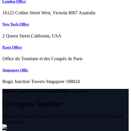
London Office
16122 Collins Street West, Victoria 8007 Australia
New York Office
2 Queen Street,California, USA
Paris Office
Office du Tourisme et des Congrès de Paris
Singapore Offic
Bugis Junction Towers Singapore 188024
Mehr Content
Mehr Content
Mehr Content
Let’s grow Togather
Abonniere unseren Youtube Channel! Und werde ein Teil unserer
Community!