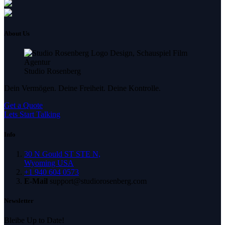
About Us
Studio Rosenberg
Dein Vermögen. Deine Freiheit. Deine Kontrolle.
Get a Quote
Lets Start Talking
Info
30 N Gould ST STE N,
Wyoming USA
+1 940 604 0573
E-Mail
support@studiorosenberg.com
Newsletter
Bleibe Up to Date!