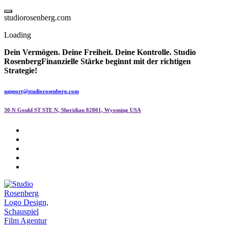
Skip
to
s
t
u
d
i
o
r
o
s
e
n
b
e
r
g
.
c
o
m
content
Loading
Dein Vermögen. Deine Freiheit. Deine Kontrolle.
Studio
Rosenberg
Finanzielle Stärke beginnt mit der richtigen
Strategie!
support@studiorosenberg.com
30 N Gould ST STE N, Sheridian 82801, Wyoming USA