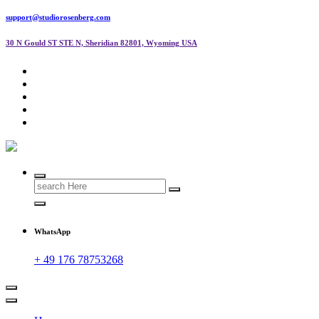
support@studiorosenberg.com
30 N Gould ST STE N, Sheridian 82801, Wyoming USA
Search
for:
WhatsApp
+ 49 176 78753268