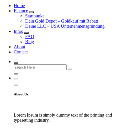
Home
Finance
Startpunkt
Dein Gold Depot – Goldkauf mit Rabatt
Deine LLC – USA Unternehmensgründung
Infos
FAQ
Blog
About
Contact
Search
for:
About Us
Lorem Ipsum is simply dummy text of the printing and
typesetting industry.