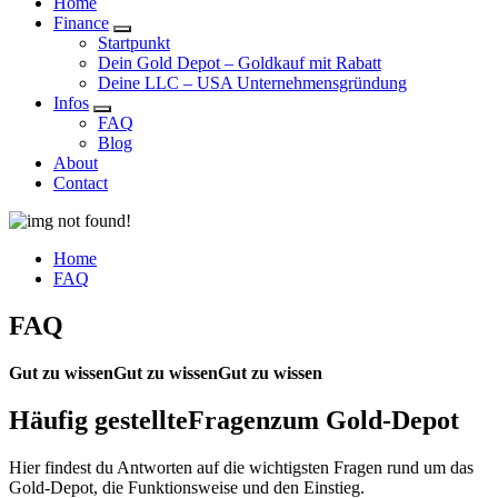
Home
Finance
Startpunkt
Dein Gold Depot – Goldkauf mit Rabatt
Deine LLC – USA Unternehmensgründung
Infos
FAQ
Blog
About
Contact
Home
FAQ
FAQ
Gut zu wissen
Gut zu wissen
Gut zu wissen
Häufig gestellte
Fragen
zum Gold-Depot
Hier findest du Antworten auf die wichtigsten Fragen rund um das
Gold-Depot, die Funktionsweise und den Einstieg.