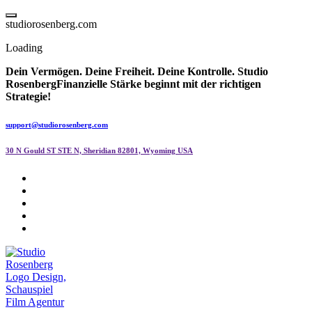
Skip
to
s
t
u
d
i
o
r
o
s
e
n
b
e
r
g
.
c
o
m
content
Loading
Dein Vermögen. Deine Freiheit. Deine Kontrolle.
Studio
Rosenberg
Finanzielle Stärke beginnt mit der richtigen
Strategie!
support@studiorosenberg.com
30 N Gould ST STE N, Sheridian 82801, Wyoming USA