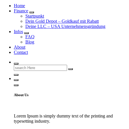
Home
Finance
Startpunkt
Dein Gold Depot – Goldkauf mit Rabatt
Deine LLC – USA Unternehmensgründung
Infos
FAQ
Blog
About
Contact
Search
for:
About Us
Lorem Ipsum is simply dummy text of the printing and
typesetting industry.