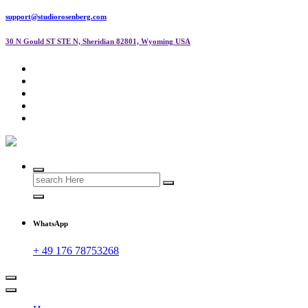
support@studiorosenberg.com
30 N Gould ST STE N, Sheridian 82801, Wyoming USA
Search
for:
WhatsApp
+ 49 176 78753268