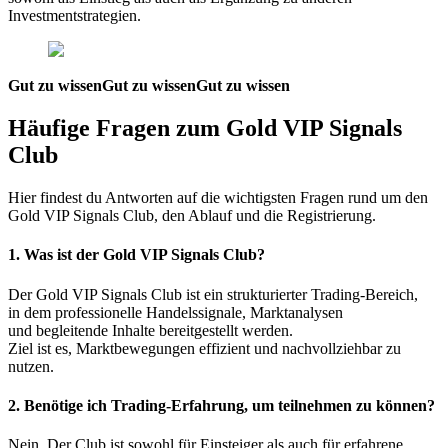
Investmentstrategien.
Gut zu wissen
Gut zu wissen
Gut zu wissen
Häufige Fragen zum
Gold VIP Signals
Club
Hier findest du Antworten auf die wichtigsten Fragen rund um den
Gold VIP Signals Club, den Ablauf und die Registrierung.
1. Was ist der Gold VIP Signals Club?
Der Gold VIP Signals Club ist ein strukturierter Trading-Bereich,
in dem professionelle Handelssignale, Marktanalysen
und begleitende Inhalte bereitgestellt werden.
Ziel ist es, Marktbewegungen effizient und nachvollziehbar zu
nutzen.
2. Benötige ich Trading-Erfahrung, um teilnehmen zu können?
Nein. Der Club ist sowohl für Einsteiger als auch für erfahrene