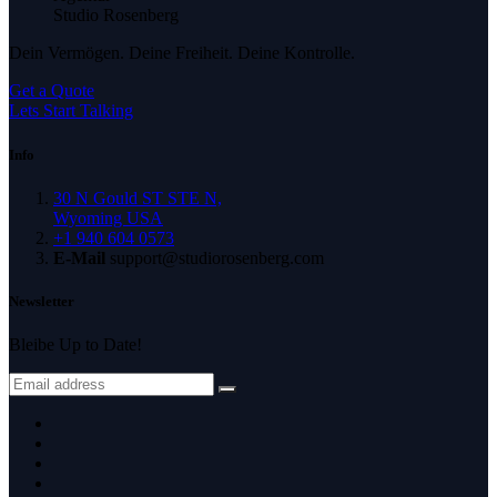
Studio Rosenberg
Dein Vermögen. Deine Freiheit. Deine Kontrolle.
Get a Quote
Lets Start Talking
Info
30 N Gould ST STE N,
Wyoming USA
+1 940 604 0573
E-Mail
support@studiorosenberg.com
Newsletter
Bleibe Up to Date!