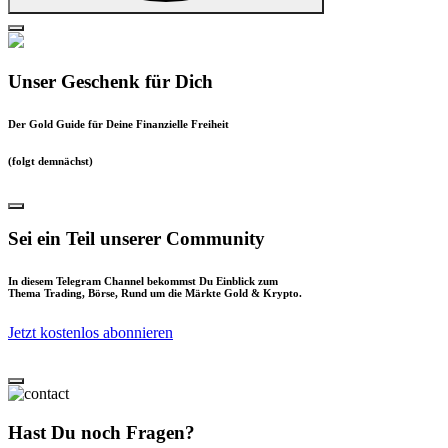
Unser Geschenk für Dich
Der Gold Guide für Deine Finanzielle Freiheit
(folgt demnächst)
Sei ein Teil unserer Community
In diesem Telegram Channel bekommst Du Einblick zum
Thema Trading, Börse, Rund um die Märkte Gold & Krypto.
Jetzt kostenlos abonnieren
Hast Du noch Fragen?