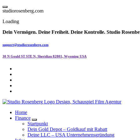
Skip
to
s
t
u
d
i
o
r
o
s
e
n
b
e
r
g
.
c
o
m
content
Loading
Dein Vermögen. Deine Freiheit. Deine Kontrolle.
Studio Rosenbe
support@studiorosenberg.com
30 N Gould ST STE N, Sheridian 82801, Wyoming USA
Home
Finance
Startpunkt
Dein Gold Depot – Goldkauf mit Rabatt
Deine LLC – USA Unternehmensgründung