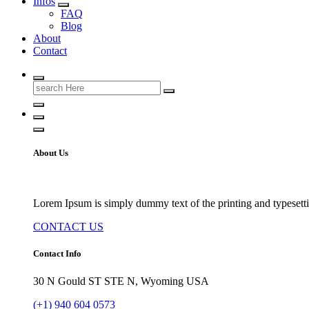
Infos
FAQ
Blog
About
Contact
Search
for:
About Us
Lorem Ipsum is simply dummy text of the printing and typesetti
CONTACT US
Contact Info
30 N Gould ST STE N, Wyoming USA
(+1) 940 604 0573