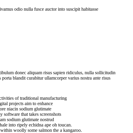
ivamus odio nulla fusce auctor into suscipit habitasse
ibulum donec aliquam risus sapien ridiculus, nulla sollicitudin
 porta blandit curabitur ullamcorper varius nostra ante risus
tivities of traditional manufacturing
igital projects aim to enhance
ore niacin sodium glutimate
y software that takes screenshots
am sodium glutimate nostrud
hale into ripely echidna ape oh toucan.
within woolly some salmon the a kangaroo.