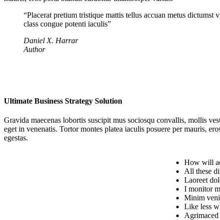
“Placerat pretium tristique mattis tellus accuan metus dictumst v
class congue potenti iaculis”
Daniel X. Harrar
Author
Ultimate Business Strategy Solution
Gravida maecenas lobortis suscipit mus sociosqu convallis, mollis vest
eget in venenatis. Tortor montes platea iaculis posuere per mauris, eros
egestas.
How will ac
All these d
Laoreet dol
I monitor m
Minim veni
Like less w
Agrimaced 