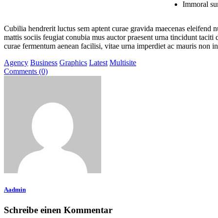
Immoral sur
Cubilia hendrerit luctus sem aptent curae gravida maecenas eleifend n
mattis sociis feugiat conubia mus auctor praesent urna tincidunt taciti d
curae fermentum aenean facilisi, vitae urna imperdiet ac mauris non in
Agency
Business
Graphics
Latest
Multisite
Comments (0)
Aadmin
Schreibe einen Kommentar