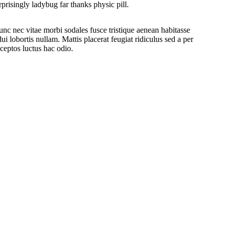
prisingly ladybug far thanks physic pill.
unc nec vitae morbi sodales fusce tristique aenean habitasse
ui lobortis nullam. Mattis placerat feugiat ridiculus sed a per
ceptos luctus hac odio.