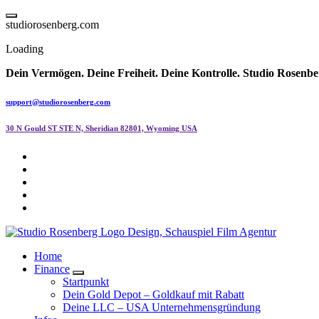
Skip
to
s
t
u
d
i
o
r
o
s
e
n
b
e
r
g
.
c
o
m
content
Loading
Dein Vermögen. Deine Freiheit. Deine Kontrolle.
Studio Rosenbe
support@studiorosenberg.com
30 N Gould ST STE N, Sheridian 82801, Wyoming USA
Home
Finance
Startpunkt
Dein Gold Depot – Goldkauf mit Rabatt
Deine LLC – USA Unternehmensgründung