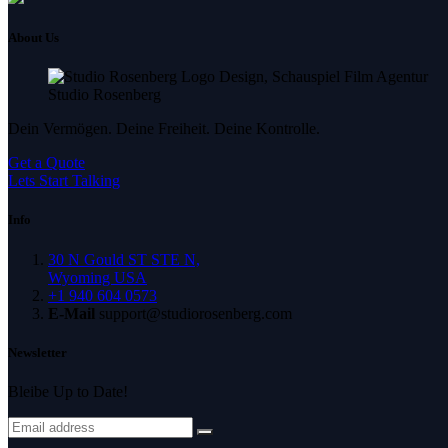
About Us
Studio Rosenberg
Dein Vermögen. Deine Freiheit. Deine Kontrolle.
Get a Quote
Lets Start Talking
Info
30 N Gould ST STE N,
Wyoming USA
+1 940 604 0573
E-Mail
support@studiorosenberg.com
Newsletter
Bleibe Up to Date!