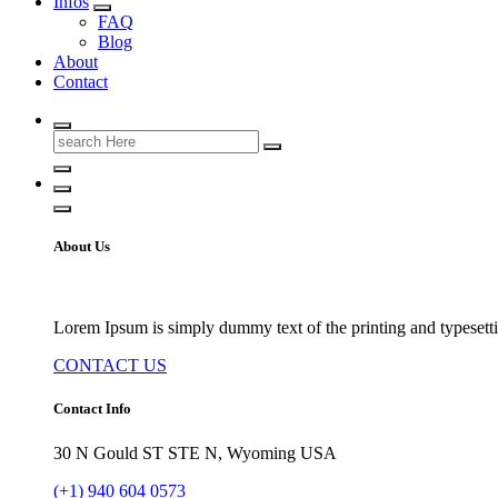
Infos
FAQ
Blog
About
Contact
Search
for:
About Us
Lorem Ipsum is simply dummy text of the printing and typesetti
CONTACT US
Contact Info
30 N Gould ST STE N, Wyoming USA
(+1) 940 604 0573