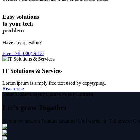
Easy solutions
to your tech
problem
Have any question?
Free
+98 (000)-9850
IT Solutions & Services
Lorem ipsum is simply free text used by copytyping.
Read more
Mehr Content
Mehr Content
Mehr Content
Let’s grow Togather
Abonniere unseren Youtube Channel! Und werde ein Teil unserer C